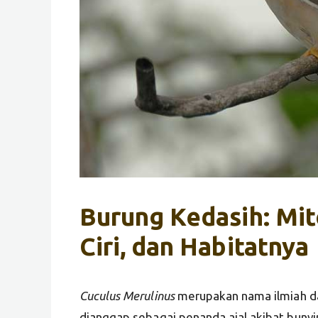
Burung Kedasih: Mito
Ciri, dan Habitatnya
Cuculus Merulinus
merupakan nama ilmiah da
dianggap sebagai penanda ajal akibat bunyi