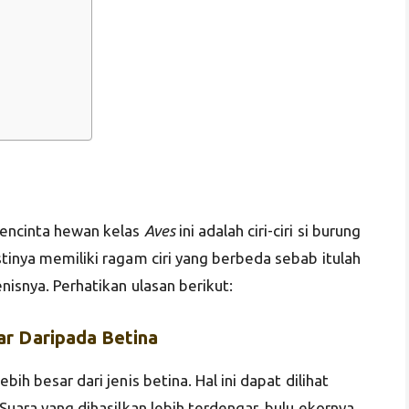
pencinta hewan kelas
Aves
ini adalah ciri-ciri si burung
stinya memiliki ragam ciri yang berbeda sebab itulah
nisnya. Perhatikan ulasan berikut:
ar Daripada Betina
bih besar dari jenis betina. Hal ini dapat dilihat
Suara yang dihasilkan lebih terdengar, bulu ekornya