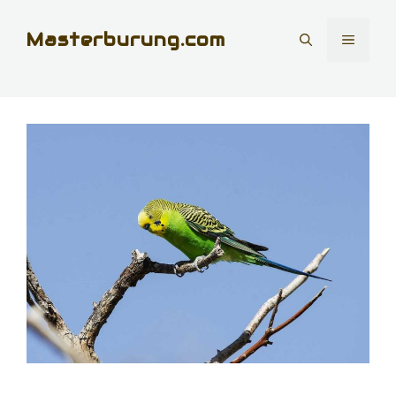
Skip
Masterburung.com
to
MENU
content